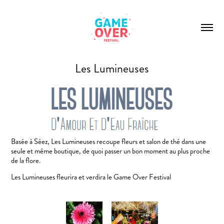
Les Lumineuses
Basée à Séez, Les Lumineuses recoupe fleurs et salon de thé dans une
seule et même boutique, de quoi passer un bon moment au plus proche
de la flore.
Les Lumineuses fleurira et verdira le Game Over Festival